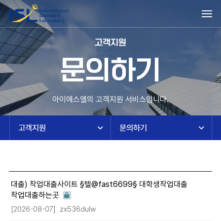
고객지원
문의하기
아이에스엘의 고객지원 서비스입니다.
고객지원
문의하기
대출) 작업대출사이트 §텔@fast6699§ 대학생작업대출
작업대출하는곳
[2026-08-07]
zx536dulw