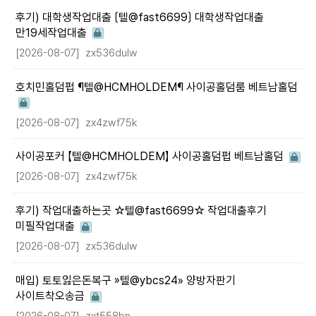
후기) 대학생작업대출 〔텔@fast6699〕 대학생작업대출
만19세작업대출
[2026-08-07]
zx536dulw
호치민홀덤펍 ¶텔@HCMHOLDEM¶ 사이공홀덤룸 베트남홀덤
[2026-08-07]
zx4zwf75k
사이공포커 【텔@HCMHOLDEM】 사이공홀덤펍 베트남홀덤
[2026-08-07]
zx4zwf75k
후기) 작업대출하는곳 ☆텔@fast6699☆ 작업대출후기
미필작업대출
[2026-08-07]
zx536dulw
매입) 토토잃은돈복구 »텔@ybcs24» 양방자판기
사이트착오송금