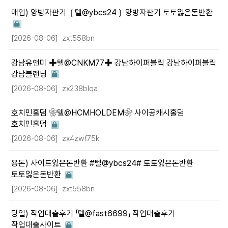
매입) 양방자판기 ❲텔@ybcs24❳ 양방자판기 토토잃은돈반환
[2026-08-06]
zxt558bn
강남유앤미 ✚텔@CNKM77✚ 강남하이퍼블릭 강남하이퍼블릭
강남블랜딩
[2026-08-06]
zx238blqa
호치민홀덤 ❀텔@HCMHOLDEM❀ 사이공캐시홀덤
호치민홀덤
[2026-08-06]
zx4zwf75k
용돈) 사이트잃은돈반환 #텔@ybcs24# 토토잃은돈반환
토토잃은돈반환
[2026-08-06]
zxt558bn
당일) 작업대출후기 「텔@fast6699」 작업대출후기
작업대출사이트