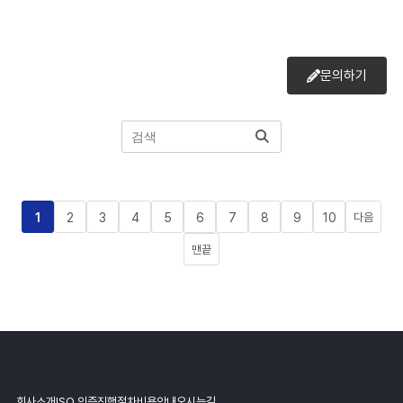
문의하기
1
2
3
4
5
6
7
8
9
10
다음
맨끝
회사소개
ISO 인증
진행절차
비용안내
오시는길