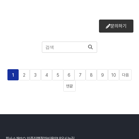
문의하기
1
2
3
4
5
6
7
8
9
10
다음
맨끝
회사소개
ISO 인증
진행절차
비용안내
오시는길