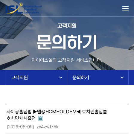
고객지원
문의하기
아이에스엘의 고객지원 서비스입니다.
고객지원
문의하기
사이공홀덤펍 ▶텔@HCMHOLDEM◀ 호치민홀덤룸
호치민캐시홀덤
[2026-08-09]
zx4zwf75k