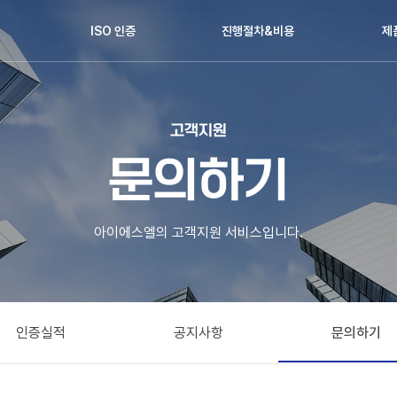
ISO 인증
진행절차&비용
제
고객지원
문의하기
아이에스엘의 고객지원 서비스입니다.
인증실적
공지사항
문의하기