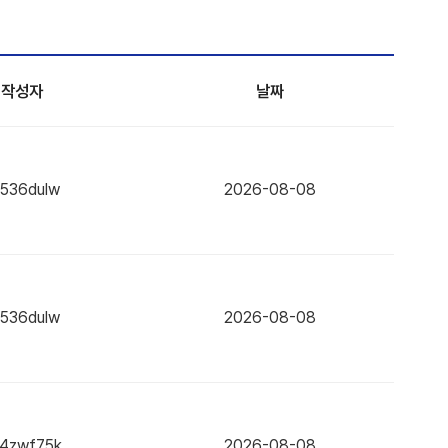
작성자
날짜
x536dulw
2026-08-08
x536dulw
2026-08-08
x4zwf75k
2026-08-08