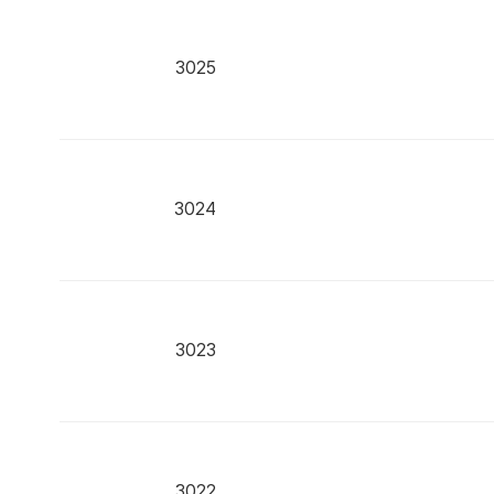
3025
3024
3023
3022