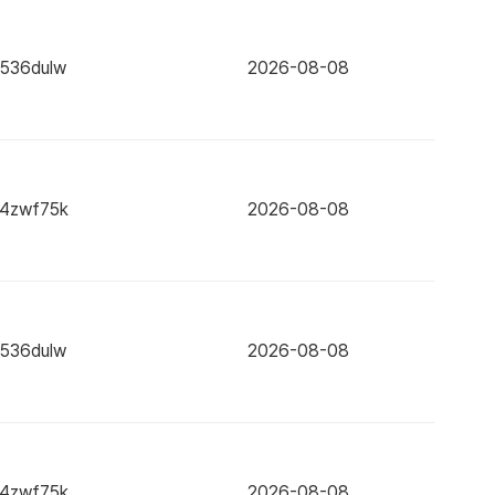
x536dulw
2026-08-08
x4zwf75k
2026-08-08
x536dulw
2026-08-08
x4zwf75k
2026-08-08