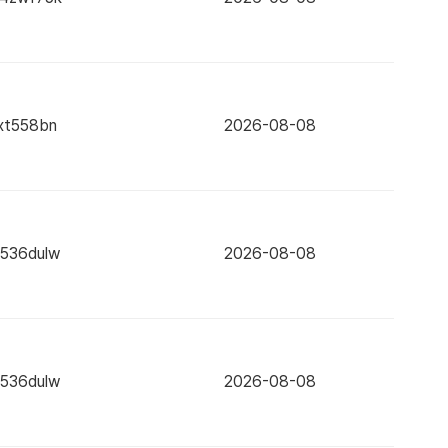
xt558bn
2026-08-08
x536dulw
2026-08-08
x536dulw
2026-08-08