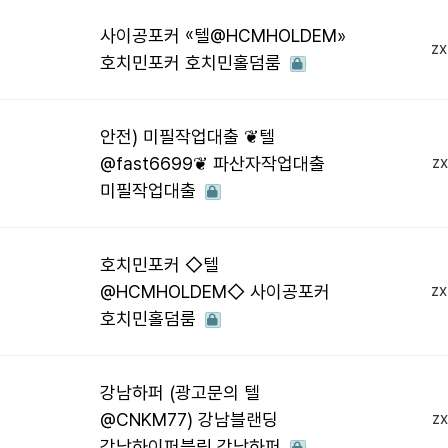
사이공포커 «텔@HCMHOLDEM»
z
호치민포커 호치민홀덤룸
안전) 미필작업대출 ❦텔
@fast6699❦ 파산자작업대출
z
미필작업대출
호치민포커 ◇텔
@HCMHOLDEM◇ 사이공포커
z
호치민홀덤룸
강남하퍼 (광고문의 텔
@CNKM77) 강남블랜딩
z
강남하이퍼블릭 강남하퍼