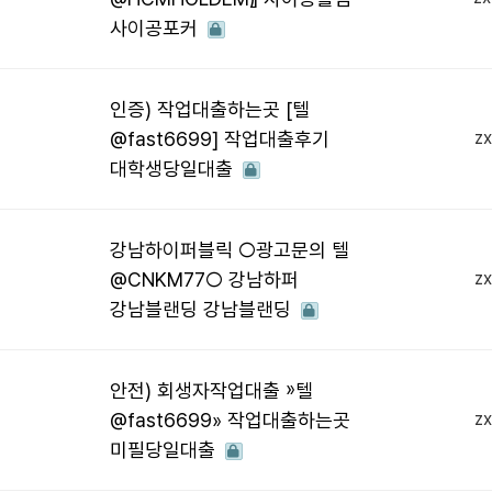
사이공포커
인증) 작업대출하는곳 [텔
@fast6699] 작업대출후기
z
대학생당일대출
강남하이퍼블릭 ○광고문의 텔
@CNKM77○ 강남하퍼
z
강남블랜딩 강남블랜딩
안전) 회생자작업대출 »텔
@fast6699» 작업대출하는곳
z
미필당일대출