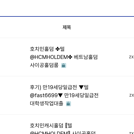
제목
호치민홀덤 ✤텔
@HCMHOLDEM✤ 베트남홀덤
z
사이공홀덤룸
후기) 만19세당일급전 ▼텔
@fast6699▼ 만19세당일급전
z
대학생작업대출
호치민캐시홀덤 〖텔
@HCMHOLDEM〗 사이공홀덤
z