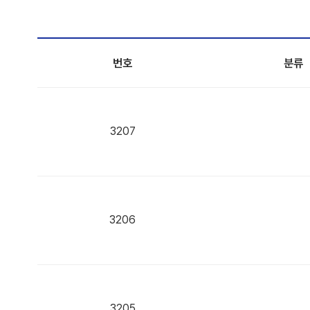
번호
분류
3207
3206
3205