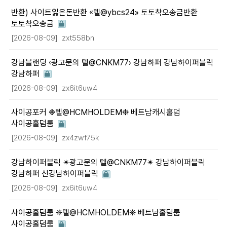
반환) 사이트잃은돈반환 «텔@ybcs24» 토토착오송금반환
토토착오송금
[2026-08-09]
zxt558bn
강남블랜딩 ‹광고문의 텔@CNKM77› 강남하퍼 강남하이퍼블릭
강남하퍼
[2026-08-09]
zx6it6uw4
사이공포커 ❉텔@HCMHOLDEM❉ 베트남캐시홀덤
사이공홀덤룸
[2026-08-09]
zx4zwf75k
강남하이퍼블릭 ✴광고문의 텔@CNKM77✴ 강남하이퍼블릭
강남하퍼 신강남하이퍼블릭
[2026-08-09]
zx6it6uw4
사이공홀덤룸 ❈텔@HCMHOLDEM❈ 베트남홀덤룸
사이공홀덤룸