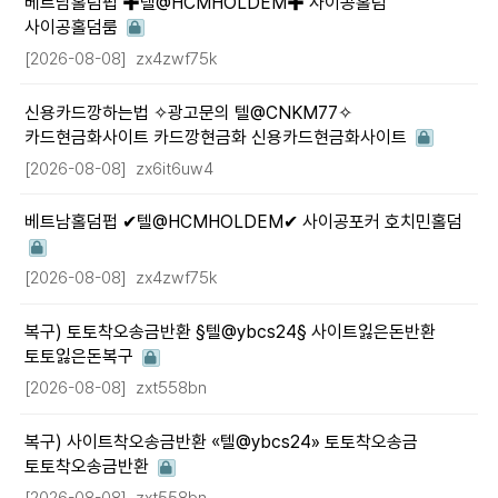
베트남홀덤펍 ✚텔@HCMHOLDEM✚ 사이공홀덤
사이공홀덤룸
[2026-08-08]
zx4zwf75k
신용카드깡하는법 ✧광고문의 텔@CNKM77✧
카드현금화사이트 카드깡현금화 신용카드현금화사이트
[2026-08-08]
zx6it6uw4
베트남홀덤펍 ✔텔@HCMHOLDEM✔ 사이공포커 호치민홀덤
[2026-08-08]
zx4zwf75k
복구) 토토착오송금반환 §텔@ybcs24§ 사이트잃은돈반환
토토잃은돈복구
[2026-08-08]
zxt558bn
복구) 사이트착오송금반환 «텔@ybcs24» 토토착오송금
토토착오송금반환