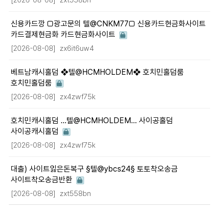
[2026-08-08]
zxt558bn
신용카드깡 □광고문의 텔@CNKM77□ 신용카드현금화사이트
카드결제현금화 카드현금화사이트
[2026-08-08]
zx6it6uw4
베트남캐시홀덤 ❖텔@HCMHOLDEM❖ 호치민홀덤룸
호치민홀덤룸
[2026-08-08]
zx4zwf75k
호치민캐시홀덤 …텔@HCMHOLDEM… 사이공홀덤
사이공캐시홀덤
[2026-08-08]
zx4zwf75k
대출) 사이트잃은돈복구 §텔@ybcs24§ 토토착오송금
사이트착오송금반환
[2026-08-08]
zxt558bn